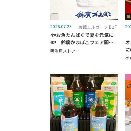
2026.07.23
20
東館エルガーラ B2F
🐟お魚たんぱくで夏を元気に
🐟 鈴廣かまぼこフェア開催
オ
中🎉
に
明治屋ストアー
の
グ