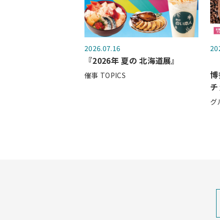
2026.07.16
20
『2026年 夏の 北海道展』
博
催事 TOPICS
チ
（
グ