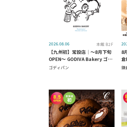
2026.08.06
20
本館 B2F
【九州初】常設店｜～8月下旬
8
OPEN～ GODIVA Bakery ゴデ
倉
ィパン 大丸福岡天神店
店
ゴディパン
鎌