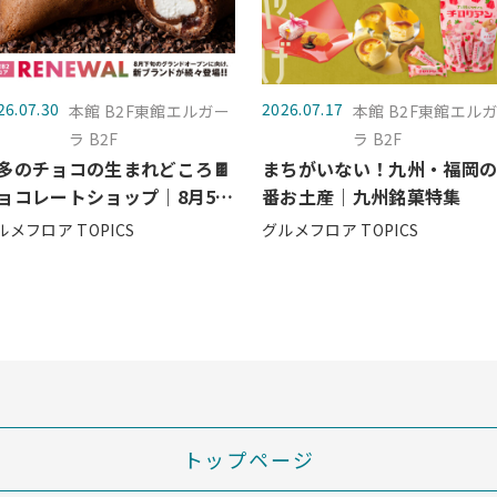
26.07.30
2026.07.17
本館 B2F東館エルガー
本館 B2F東館エル
ラ B2F
ラ B2F
多のチョコの生まれどころ🍫
まちがいない！九州・福岡
ョコレートショップ｜8月5日
番お土産｜九州銘菓特集
水）グランドオープン
ルメフロア TOPICS
グルメフロア TOPICS
トップページ