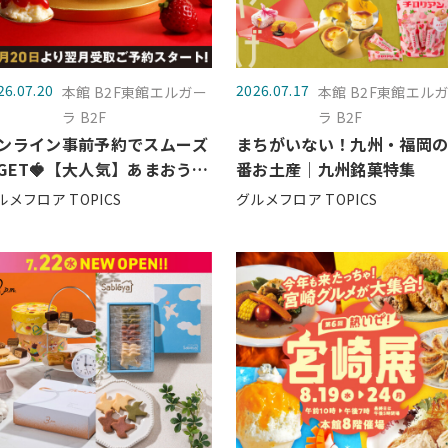
26.07.20
2026.07.17
本館 B2F東館エルガー
本館 B2F東館エル
ラ B2F
ラ B2F
ンライン事前予約でスムーズ
まちがいない！九州・福岡
GET🍓【大人気】あまおう苺
番お土産｜九州銘菓特集
バターメルティチーズケーキ
ルメフロア TOPICS
グルメフロア TOPICS