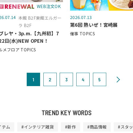
WEB注文OK
26.07.14
2026.07.13
本館 B2F東館エルガー
第6回 熱いぜ！宮崎展
ラ B2F
ブレヤ・3p.m.【九州初】7
催事 TOPICS
22日(水)NEW OPEN！
ルメフロア TOPICS
1
2
3
4
5
TREND KEY WORDS
イテム
#インテリア雑貨
#新作
#商品情報
#スタ