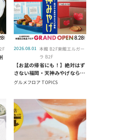
2026.08.01
2F
本館 B2F東館エルガー
州
ラ B2F
【お盆の帰省にも！】絶対はず
さない福岡・天神みやげなら大
丸へ🧳｜全国でも大丸にしかな
グルメフロア TOPICS
いものから定番銘菓まで一挙ご
紹介♪