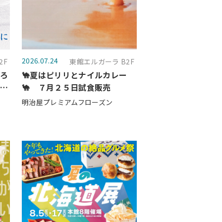
2026.07.24
2F
東館エルガーラ B2F
切ろ
🐪夏はピリリとナイルカレー
催中
🐪 ７月２５日試食販売
明治屋プレミアムフローズン