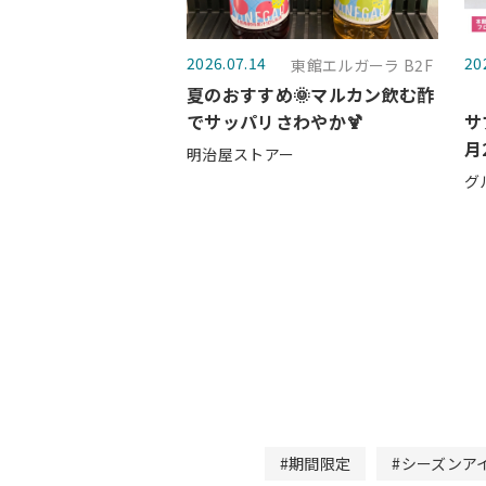
2026.07.14
20
東館エルガーラ B2F
夏のおすすめ🌞マルカン飲む酢
でサッパリさわやか🍹
サ
月
明治屋ストアー
グ
#期間限定
#シーズンア