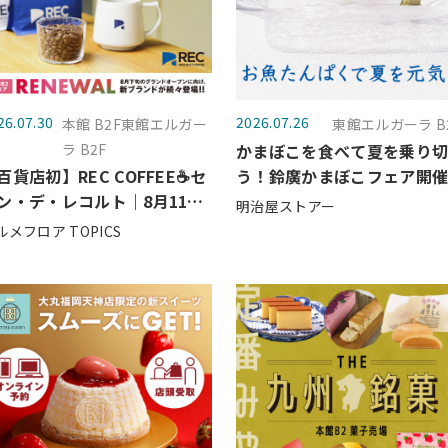
26.07.30
2026.07.26
本館 B2F東館エルガー
東館エルガーラ B
ラ B2F
かまぼこを食べて夏を乗り
百貨店初】REC COFFEE☕セ
う！鈴廣かまぼこフェア開
ン・デ・レコルト｜8月11日
🐟
明治屋ストアー
火）グランドオープン
ルメフロア TOPICS