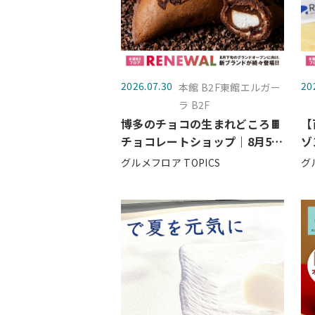
2026.07.30
20
本館 B2F東館エルガー
ラ B2F
博多のチョコの生まれどころ🍫
【
チョコレートショップ｜8月5日
ゾ
（水）グランドオープン
（
グルメフロア TOPICS
グ