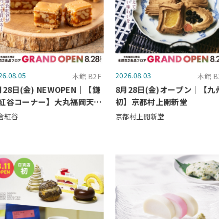
26.08.05
2026.08.03
本館 B2F
本館 B
月28日(金) NEWOPEN｜【鎌
8月28日(金)オープン｜【九
紅谷コーナー】大丸福岡天神
初】京都村上開新堂
に登場！
倉紅谷
京都村上開新堂