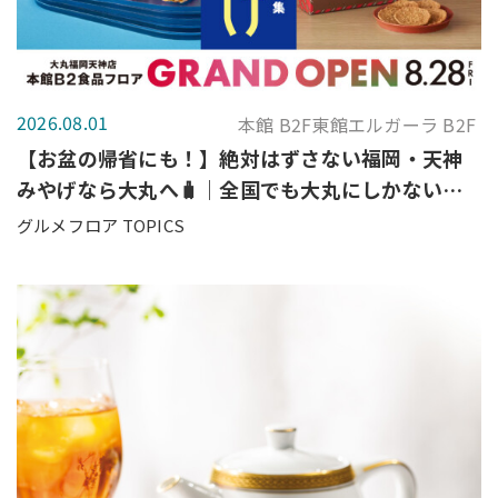
2026.08.01
本館 B2F東館エルガーラ B2F
【お盆の帰省にも！】絶対はずさない福岡・天神
みやげなら大丸へ🧳｜全国でも大丸にしかないも
のから定番銘菓まで一挙ご紹介♪
グルメフロア TOPICS