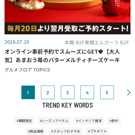
2026.07.20
本館 B2F東館エルガーラ B2F
オンライン事前予約でスムーズにGET🍓【大人
気】あまおう苺のバターメルティチーズケーキ
グルメフロア TOPICS
1
2
3
4
5
TREND KEY WORDS
#期間限定
#シーズンアイテム
#インテリア雑貨
#新作
#商品情報
#スタッフおすすめ
#プチギフト