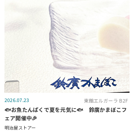
2026.07.23
東館エルガーラ B2F
🐟お魚たんぱくで夏を元気に🐟 鈴廣かまぼこフ
ェア開催中🎉
明治屋ストアー