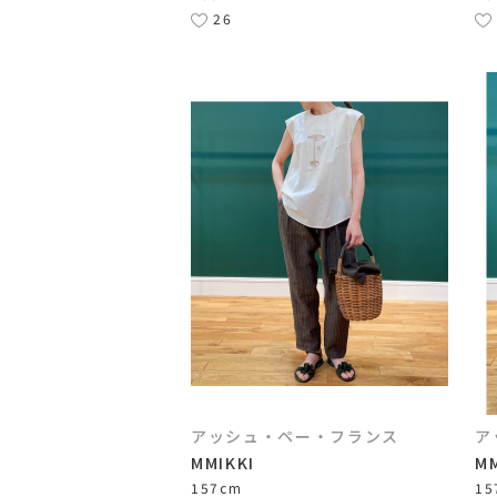
26
アッシュ・ペー・フランス
ア
MMIKKI
MM
157cm
15