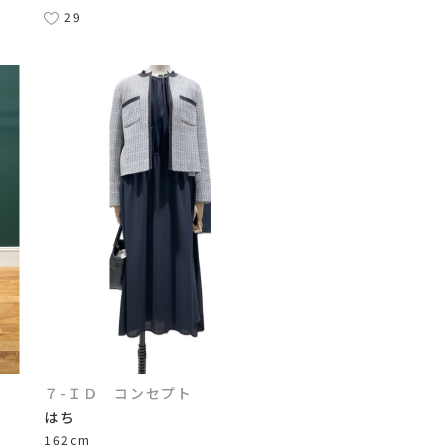
29
７-ＩＤ コンセプト
はち
162cm