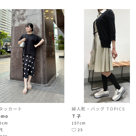
タッカート
婦人靴・バッグ TOPICS
omo
Ｔ子
0cm
157cm
0代
25