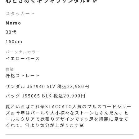
心ときめくキラキラサンダル💕✨
スタッカート
Momo
30代
160cm
パーソナルカラー
イエローベース
骨格
骨格ストレート
サンダル JS7940 SLV 税込23,980円
バッグ JS5065 BLK 税込20,900円
夏といえばこれ💎STACCATO人気のプルスコードシリー
ズ🎀今年はパールや大小様々なストーンもふんだん、ヒ
ールもクリアで欲張りデザインです✨足を綺麗に見せて
くれて、何より気分が上がります💓