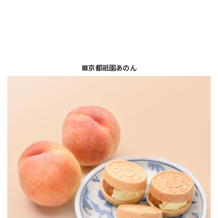
🟧
京都祇園あのん