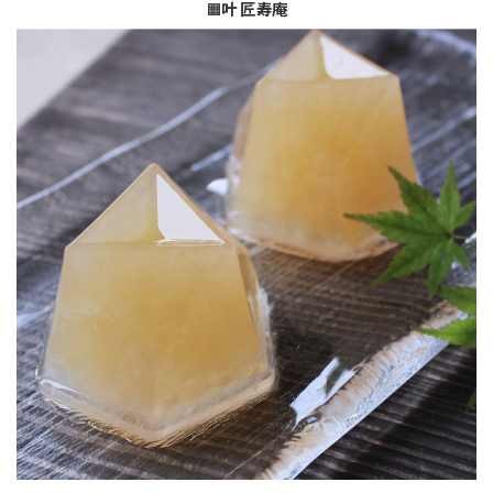
🟧
叶 匠寿庵