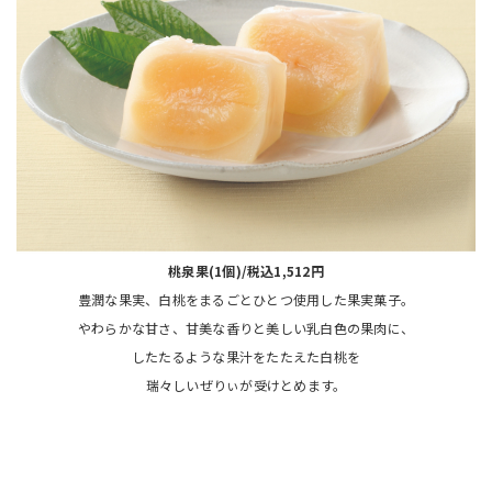
桃泉果(1個)/税込1,512円
豊潤な果実、白桃をまるごとひとつ使用した果実菓子。
やわらかな甘さ、甘美な香りと美しい乳白色の果肉に、
したたるような果汁をたたえた白桃を
瑞々しいぜりぃが受けとめます。