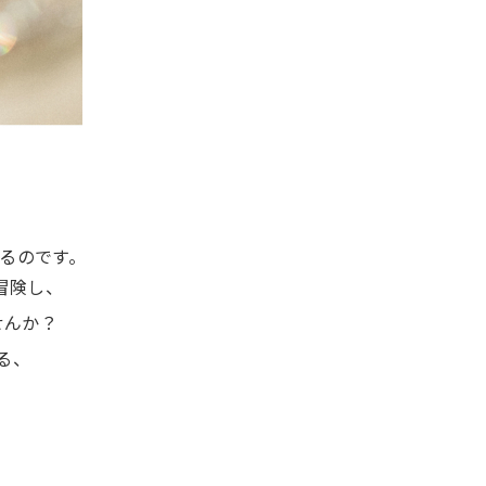
。
あるのです。
と冒険し、
せんか？
る、