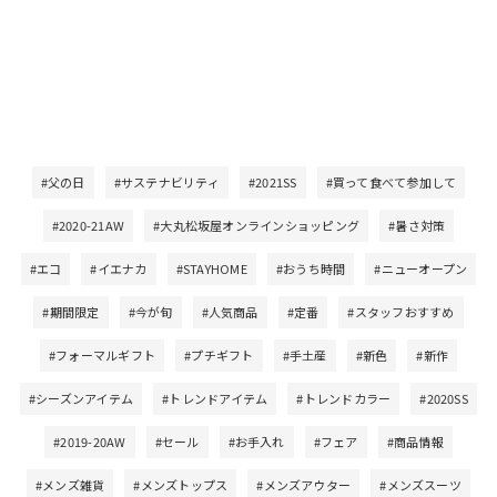
#父の日
#サステナビリティ
#2021SS
#買って食べて参加して
#2020-21AW
#大丸松坂屋オンラインショッピング
#暑さ対策
#エコ
#イエナカ
#STAYHOME
#おうち時間
#ニューオープン
#期間限定
#今が旬
#人気商品
#定番
#スタッフおすすめ
#フォーマルギフト
#プチギフト
#手土産
#新色
#新作
#シーズンアイテム
#トレンドアイテム
#トレンドカラー
#2020SS
#2019-20AW
#セール
#お手入れ
#フェア
#商品情報
#メンズ雑貨
#メンズトップス
#メンズアウター
#メンズスーツ