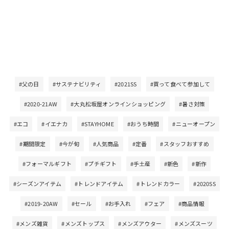
#父の日
#サステナビリティ
#2021SS
#買って食べて参加して
#2020-21AW
#大丸松坂屋オンラインショッピング
#暑さ対策
#エコ
#イエナカ
#STAYHOME
#おうち時間
#ニューオープン
#期間限定
#今が旬
#人気商品
#定番
#スタッフおすすめ
#フォーマルギフト
#プチギフト
#手土産
#新色
#新作
#シーズンアイテム
#トレンドアイテム
#トレンドカラー
#2020SS
#2019-20AW
#セール
#お手入れ
#フェア
#商品情報
#メンズ雑貨
#メンズトップス
#メンズアウター
#メンズスーツ