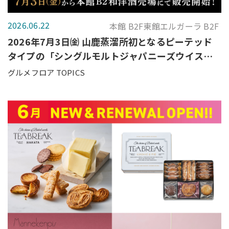
2026.06.22
本館 B2F東館エルガーラ B2F
2026年7月3日㈮ 山鹿蒸溜所初となるピーテッド
タイプの「シングルモルトジャパニーズウイスキ
ー 山鹿ピーテッド 2026 Edition」 大丸福岡天神
グルメフロア TOPICS
店で販売開始！