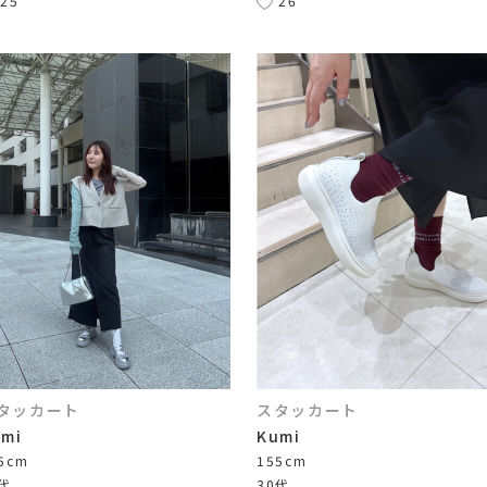
25
26
タッカート
スタッカート
umi
Kumi
5cm
155cm
0代
30代