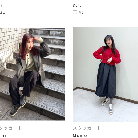
0代
30代
31
46
タッカート
スタッカート
umi
Momo